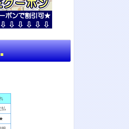
■
れ
支払
★
説明