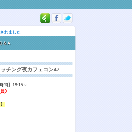
載されました
Ｑ＆Ａ
マッチング夜カフェコン47
間】18:15～
定員》
♪】