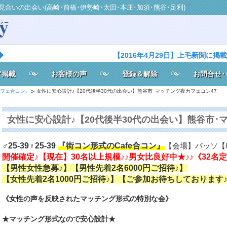
見合いの出会い(高崎･前橋･伊勢崎･太田･本庄･加須･熊谷･足利)
◆
【2016年4月29日】上毛新聞に掲
ア掲載
お客様の声
登録＆解除
お問合せ･
カフェ合コン』
女性に安心設計♪【20代後半30代の出会い】熊谷市･マッチング夜カフェコン47
女性に安心設計♪【20代後半30代の出会い】熊谷市･
『街コン形式のCafe合コン』
♂25-39♀25-39
【会場】パッソ【時
開催確定♪【現在】30名以上規模♪♪男女比良好中★♪♪《32名
【男性女性急募♪】【男性先着2名6000円ご招待♪】
【女性先着2名1000円ご招待♪】【ご参加お待ちしております
《女性の声を反映されたマッチング形式の特別な会》
★マッチング形式なので安心設計★