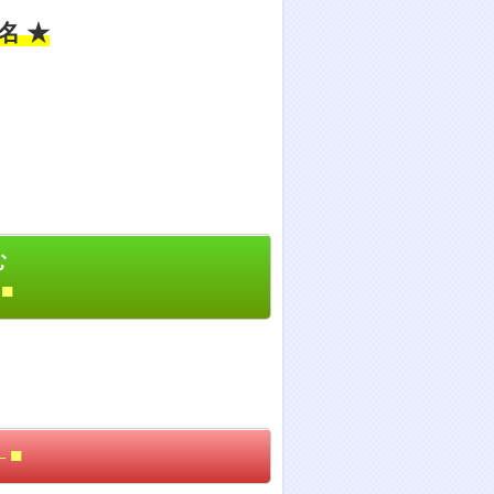
名 ★
む
■
←■