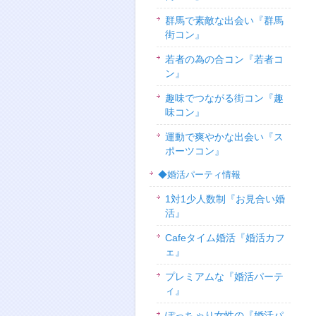
群馬で素敵な出会い『群馬
街コン』
若者の為の合コン『若者コ
ン』
趣味でつながる街コン『趣
味コン』
運動で爽やかな出会い『ス
ポーツコン』
◆婚活パーティ情報
1対1少人数制『お見合い婚
活』
Cafeタイム婚活『婚活カフ
ェ』
プレミアムな『婚活パーテ
ィ』
ぽっちゃり女性の『婚活パ