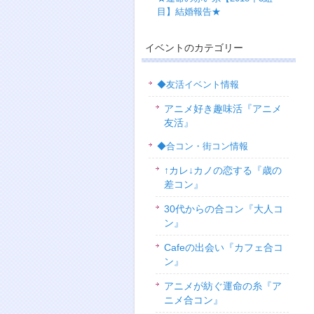
目】結婚報告★
イベントのカテゴリー
◆友活イベント情報
アニメ好き趣味活『アニメ
友活』
◆合コン・街コン情報
↑カレ↓カノの恋する『歳の
差コン』
30代からの合コン『大人コ
ン』
Cafeの出会い『カフェ合コ
ン』
アニメが紡ぐ運命の糸『ア
ニメ合コン』