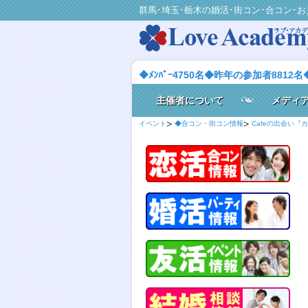
群馬･埼玉･栃木の婚活･街コン･合コン･お
◆ﾒﾝﾊﾞｰ4750名◆昨年の参加者8812名
主催者について
メディ
イベント
◆合コン・街コン情報
Cafeの出会い『