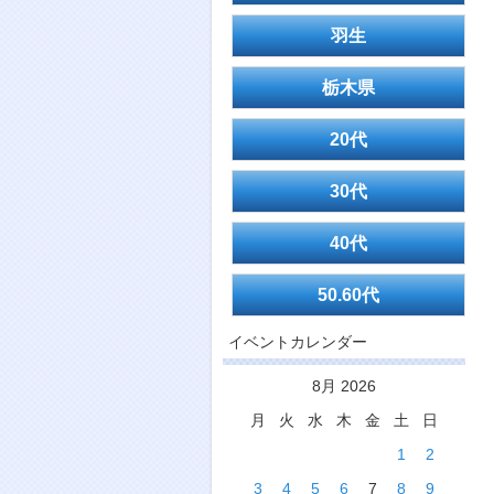
羽生
栃木県
20代
30代
40代
50.60代
イベントカレンダー
8月 2026
月
火
水
木
金
土
日
1
2
3
4
5
6
7
8
9