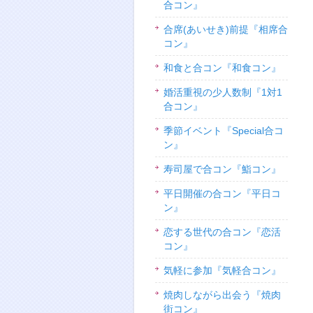
合コン』
合席(あいせき)前提『相席合
コン』
和食と合コン『和食コン』
婚活重視の少人数制『1対1
合コン』
季節イベント『Special合コ
ン』
寿司屋で合コン『鮨コン』
平日開催の合コン『平日コ
ン』
恋する世代の合コン『恋活
コン』
気軽に参加『気軽合コン』
焼肉しながら出会う『焼肉
街コン』