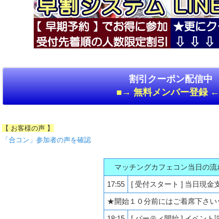
割引クーポン配信中
■→ 無料メンバー登録 ←
【 お客様の声 】
「合コン」参加者の声を確認
マッチングカフェコン当日の流
17:55
[ 受付スタート ] 当日現金
★開始１０分前にはご着席下さい
18:15
[ パーティ開始 ] イベント