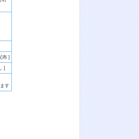
布 ]
 ]
ます