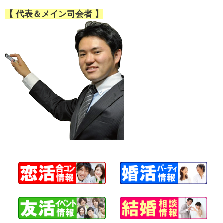
【 代表＆メイン司会者 】