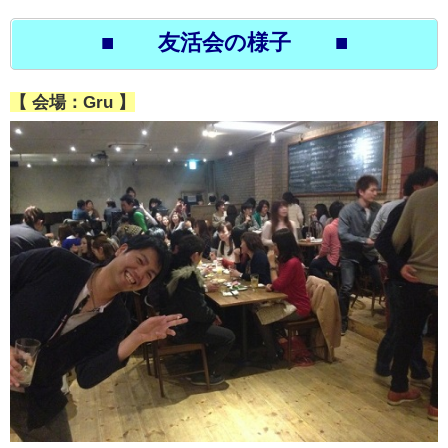
■ 友活会の様子 ■
【 会場：Gru 】