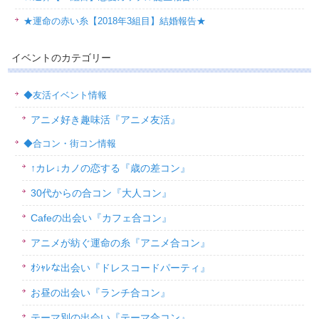
★運命の赤い糸【2018年3組目】結婚報告★
イベントのカテゴリー
◆友活イベント情報
アニメ好き趣味活『アニメ友活』
◆合コン・街コン情報
↑カレ↓カノの恋する『歳の差コン』
30代からの合コン『大人コン』
Cafeの出会い『カフェ合コン』
アニメが紡ぐ運命の糸『アニメ合コン』
ｵｼｬﾚな出会い『ドレスコードパーティ』
お昼の出会い『ランチ合コン』
テーマ別の出会い『テーマ合コン』