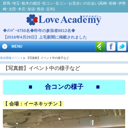
群馬･埼玉･栃木の婚活･街コン･合コン･お見合いの出会い(高崎･前橋･伊勢
崎･太田･本庄･加須･熊谷･足利)
◆ﾒﾝﾊﾞｰ4750名◆昨年の参加者8812名◆
【2016年4月29日】上毛新聞に掲載されました
MENU
過去開催イベント
【写真館】イベント中の様子など
【写真館】イベント中の様子など
■ 合コンの様子 ■
【 会場：イーネキッチン 】