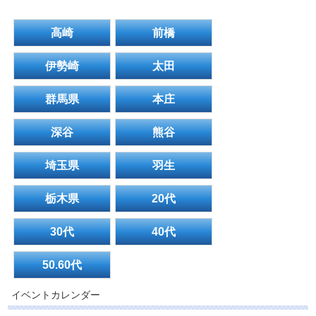
高崎
前橋
伊勢崎
太田
群馬県
本庄
深谷
熊谷
埼玉県
羽生
栃木県
20代
30代
40代
50.60代
イベントカレンダー