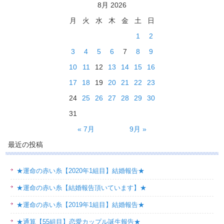
8月 2026
月
火
水
木
金
土
日
1
2
3
4
5
6
7
8
9
10
11
12
13
14
15
16
17
18
19
20
21
22
23
24
25
26
27
28
29
30
31
« 7月
9月 »
最近の投稿
★運命の赤い糸【2020年1組目】結婚報告★
★運命の赤い糸【結婚報告頂いています】★
★運命の赤い糸【2019年1組目】結婚報告★
★通算【55組目】恋愛カップル誕生報告★