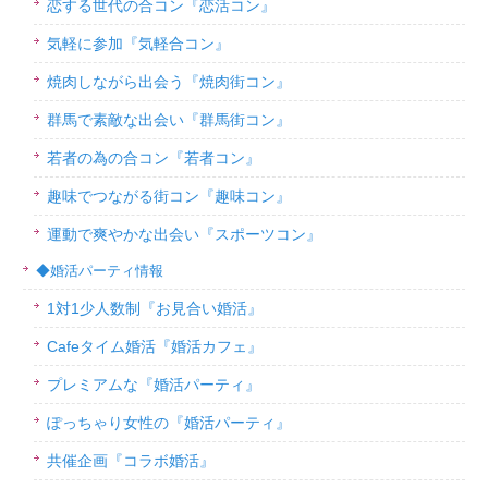
恋する世代の合コン『恋活コン』
気軽に参加『気軽合コン』
焼肉しながら出会う『焼肉街コン』
群馬で素敵な出会い『群馬街コン』
若者の為の合コン『若者コン』
趣味でつながる街コン『趣味コン』
運動で爽やかな出会い『スポーツコン』
◆婚活パーティ情報
1対1少人数制『お見合い婚活』
Cafeタイム婚活『婚活カフェ』
プレミアムな『婚活パーティ』
ぽっちゃり女性の『婚活パーティ』
共催企画『コラボ婚活』