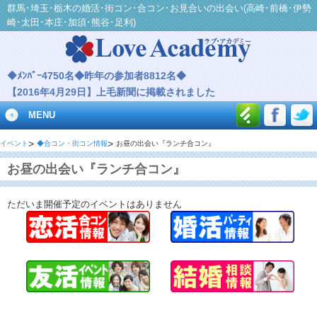
群馬･埼玉･栃木の婚活･街コン･合コン･お見合いの出会い(高崎･前橋･伊勢
崎･太田･本庄･加須･熊谷･足利)
◆ﾒﾝﾊﾞｰ4750名◆昨年の参加者8812名◆
【2016年4月29日】上毛新聞に掲載されました
MENU
イベント
◆合コン・街コン情報
お昼の出会い『ランチ合コン』
お昼の出会い『ランチ合コン』
ただいま開催予定のイベントはありません