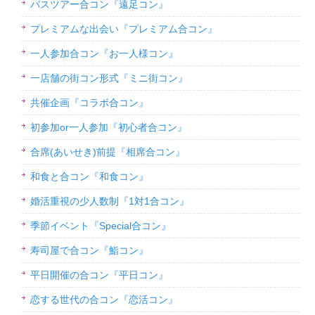
バスツアー合コン『遠足コン』
プレミアムな出会い『プレミアム合コン』
一人参加合コン『お一人様コン』
一店舗の街コン形式『ミニ街コン』
共催企画『コラボ合コン』
初参加or一人参加『初心者合コン』
合席(あいせき)前提『相席合コン』
和食と合コン『和食コン』
婚活重視の少人数制『1対1合コン』
季節イベント『Special合コン』
寿司屋で合コン『鮨コン』
平日開催の合コン『平日コン』
恋する世代の合コン『恋活コン』