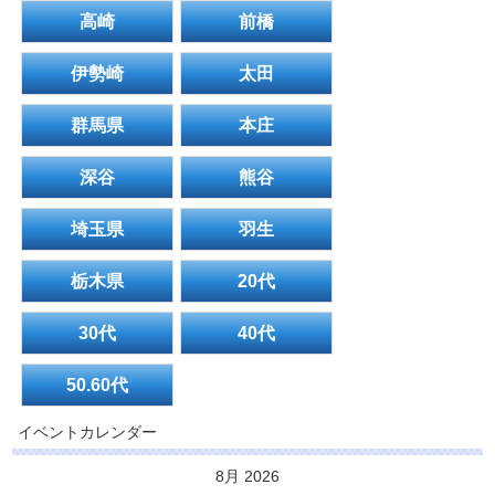
高崎
前橋
伊勢崎
太田
群馬県
本庄
深谷
熊谷
埼玉県
羽生
栃木県
20代
30代
40代
50.60代
イベントカレンダー
8月 2026