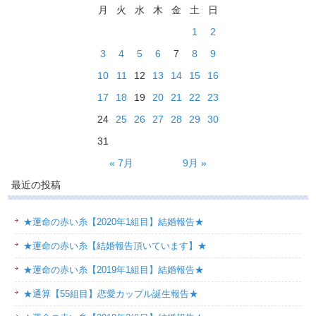
月
火
水
木
金
土
日
1
2
3
4
5
6
7
8
9
10
11
12
13
14
15
16
17
18
19
20
21
22
23
24
25
26
27
28
29
30
31
« 7月
9月 »
最近の投稿
★運命の赤い糸【2020年1組目】結婚報告★
★運命の赤い糸【結婚報告頂いています】★
★運命の赤い糸【2019年1組目】結婚報告★
★通算【55組目】恋愛カップル誕生報告★