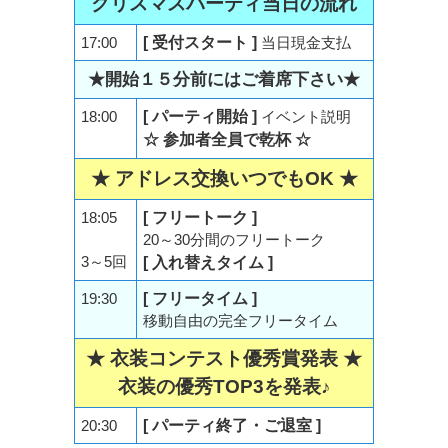
クリスマスパーティ当日の流れ
17:00
[ 受付スタート ]
当日現金支払
★開始１５分前にはご着席下さい★
18:00
[ パーティ開始 ]
イベント説明
☆ 参加者全員で乾杯 ☆
★ アドレス交換いつでもOK ★
18:05
[ フリートーク ]
20～30分間のフリートーク
3～5回
[ 入れ替えタイム ]
19:30
[ フリータイム ]
移動自由の完全フリータイム
★ 衣装コンテスト優秀賞発表 ★
衣装の優秀TOP3を発表♪
20:30
[ パーティ終了・ご退室 ]