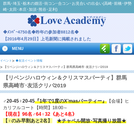
群馬･埼玉･栃木の婚活･街コン･合コン･お見合いの出会い(高崎･前橋･伊勢
崎･太田･本庄･加須･熊谷･足利)
◆ﾒﾝﾊﾞｰ4750名◆昨年の参加者8812名◆
【2016年4月29日】上毛新聞に掲載されました
MENU
イベント
◆友活イベント情報
【リベンジハロウィン＆クリスマスパーティ】群馬県高崎市･友活クリパ2019
【リベンジハロウィン＆クリスマスパーティ】群馬
県高崎市･友活クリパ2019
『1年で1度のX’masパーティー』
♂20-45♀20-45
【会場】ヒ
カリフルコート【時間】18:00～
【現在】96名♂64♀32《あと4名》
【♀のみ早割あと2名】
★チャペル開放･写真撮り放題★