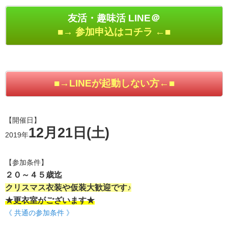
友活・趣味活 LINE＠
■→ 参加申込はコチラ ←■
■→LINEが起動しない方←■
【開催日】
12月21日(土)
2019年
【参加条件】
２０～４５歳迄
クリスマス衣装や仮装大歓迎です♪
★更衣室がございます★
《 共通の参加条件 》