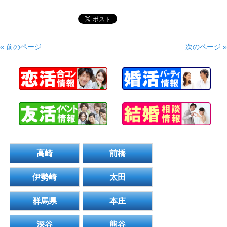
« 前のページ
次のページ »
高崎
前橋
伊勢崎
太田
群馬県
本庄
深谷
熊谷