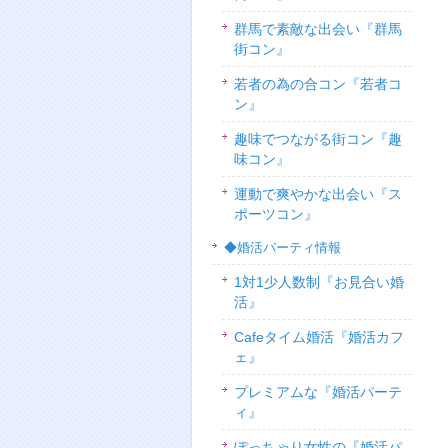
群馬で素敵な出会い『群馬
街コン』
若者の為の合コン『若者コ
ン』
趣味でつながる街コン『趣
味コン』
運動で爽やかな出会い『ス
ポーツコン』
◆婚活パーティ情報
1対1少人数制『お見合い婚
活』
Cafeタイム婚活『婚活カフ
ェ』
プレミアムな『婚活パーテ
ィ』
ぽっちゃり女性の『婚活パ