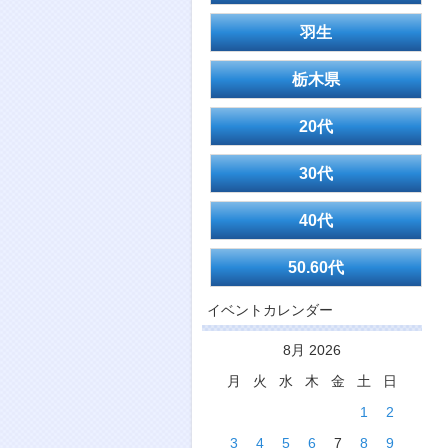
羽生
栃木県
20代
30代
40代
50.60代
イベントカレンダー
8月 2026
月
火
水
木
金
土
日
1
2
3
4
5
6
7
8
9