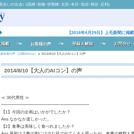
見合いの出会い(高崎･前橋･伊勢崎･太田･本庄･加須･熊谷･足利)
◆
【2016年4月29日】上毛新聞に掲
ア掲載
お客様の声
登録＆解除
お問合せ･
参加者の声（公開OKのみ）
2014/8/10【大人のAIコン】の声
2014/8/10【大人のAIコン】の声
≪ 30代男性 ≫
━━━━━━━━━━━━━━━━━━━━━
【1】今回の企画はいかがでしたか？
Ans.なかなか楽しかった。
【2】食事は美味しく食べれましたか？
Ans.最初は人数の割には少な目で出てくると思ったが、食事の種類も