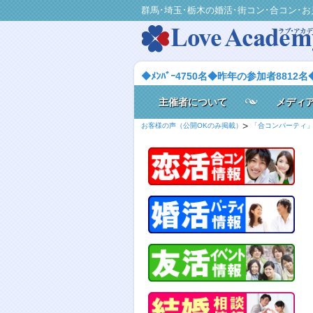
群馬･埼玉･栃木の婚活･街コン･合コン･お
◆ﾒﾝﾊﾞｰ4750名◆昨年の参加者8812名
主催者について
メディ
お客様の声（公開OKのみ掲載）
「合コンパーティ」