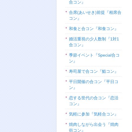
合コン』
合席(あいせき)前提『相席合
コン』
和食と合コン『和食コン』
婚活重視の少人数制『1対1
合コン』
季節イベント『Special合コ
ン』
寿司屋で合コン『鮨コン』
平日開催の合コン『平日コ
ン』
恋する世代の合コン『恋活
コン』
気軽に参加『気軽合コン』
焼肉しながら出会う『焼肉
街コン』