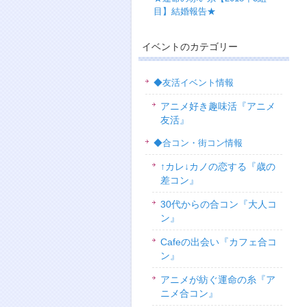
目】結婚報告★
イベントのカテゴリー
◆友活イベント情報
アニメ好き趣味活『アニメ
友活』
◆合コン・街コン情報
↑カレ↓カノの恋する『歳の
差コン』
30代からの合コン『大人コ
ン』
Cafeの出会い『カフェ合コ
ン』
アニメが紡ぐ運命の糸『ア
ニメ合コン』