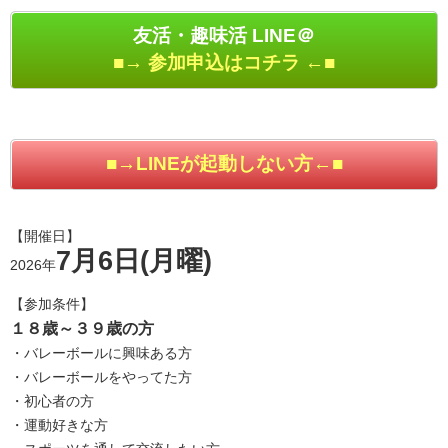
友活・趣味活 LINE＠
■→ 参加申込はコチラ ←■
■→LINEが起動しない方←■
【開催日】
7月6日(月曜)
2026年
【参加条件】
１８歳～３９歳の方
・バレーボールに興味ある方
・バレーボールをやってた方
・初心者の方
・運動好きな方