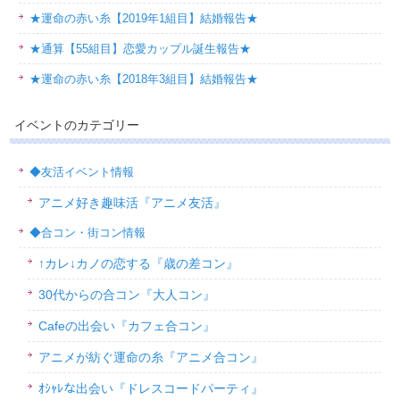
★運命の赤い糸【2019年1組目】結婚報告★
★通算【55組目】恋愛カップル誕生報告★
★運命の赤い糸【2018年3組目】結婚報告★
イベントのカテゴリー
◆友活イベント情報
アニメ好き趣味活『アニメ友活』
◆合コン・街コン情報
↑カレ↓カノの恋する『歳の差コン』
30代からの合コン『大人コン』
Cafeの出会い『カフェ合コン』
アニメが紡ぐ運命の糸『アニメ合コン』
ｵｼｬﾚな出会い『ドレスコードパーティ』