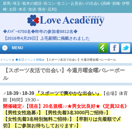
群馬･埼玉･栃木の婚活･街コン･合コン･お見合いの出会い(高崎･前橋･伊勢
崎･太田･本庄･加須･熊谷･足利)
◆ﾒﾝﾊﾞｰ4750名◆昨年の参加者8812名◆
【2016年4月29日】上毛新聞に掲載されました
MENU
イベント
◆友活イベント情報
【スポーツ友活で出会い】今週月曜金曜バレーボール
【スポーツ友活で出会い】今週月曜金曜バレーボー
ル
『スポーツで爽やかな出会い』
♂18-39♀18-39
【会場】体育
館【時間】19:30～
開催確定♪【現在】20名規模♪♪★男女比良好★《定員32名》
【男性女性急募♪】【男性先着3名3000円ご招待♪】
【女性先着3名特別無料ご招待♪】【早割りは先着順で〆
切】【ご参加お待ちしております♪】